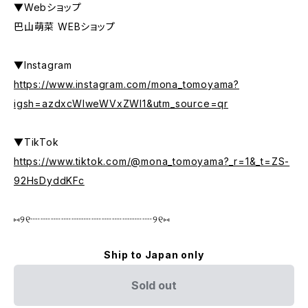
▼Webショップ
巴山萌菜 WEBショップ
▼Instagram
https://www.instagram.com/mona_tomoyama?
igsh=azdxcWIweWVxZWI1&utm_source=qr
▼TikTok
https://www.tiktok.com/@mona_tomoyama?_r=1&_t=ZS-
92HsDyddKFc
⑅୨୧┈┈┈┈┈┈┈┈┈┈┈┈୨୧⑅
Ship to Japan only
Sold out