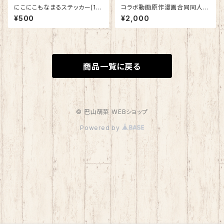
にこにこもなまるステッカー(1
コラボ動画原作漫画合同同人誌
枚)
『Begining』
¥500
¥2,000
商品一覧に戻る
© 巴山萌菜 WEBショップ
Powered by