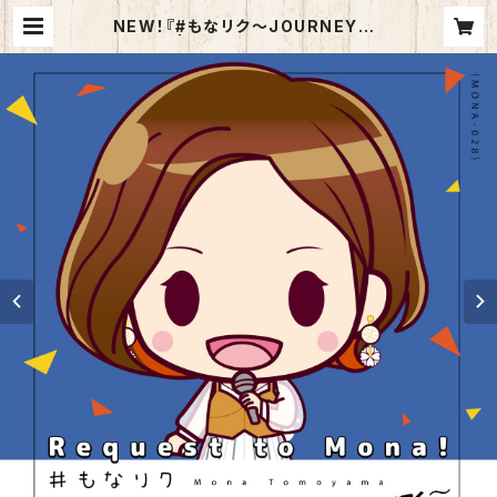
NEW！『#もなリク〜JOURNEY〜』
CDR | 巴山萌菜 WEBショップ