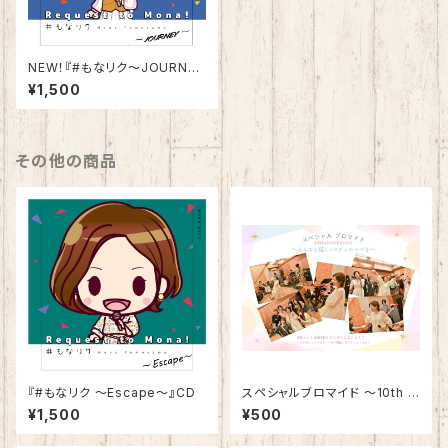
NEW！『#もなリク〜JOURNE
Y〜』CDR
¥1,500
その他の商品
『#もなリク ～Escape～』CD
スペシャルブロマイド 〜10th A
nniversary〜
¥1,500
¥500