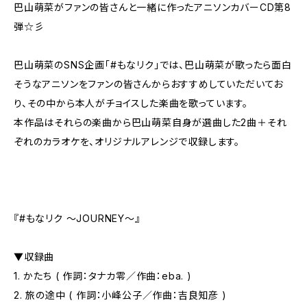
巴山萌菜がファンの皆さんと一緒に作ったアニソンカバーCD第8
弾☆彡
巴山萌菜のSNS企画「#もなリク」では、巴山萌菜が歌ったら面白
そうなアニソンをファンの皆さんからおすすめしていただいてお
り、その中から本人がチョイスした楽曲を歌っています。
本作品はそれらの楽曲から巴山萌菜自身が選曲した2曲＋それ
ぞれのカラオケを、オリジナルアレンジで収録します。
『#もなリク ～JOURNEY～』
▼収録曲
1. かたち ( 作詞：タナカ零／作曲：eba. )
2. 旅の途中 ( 作詞：小峰公子／作曲：吉良知彦 )