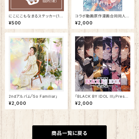
にこにこもなまるステッカー(1
コラボ動画原作漫画合同同人誌
枚)
『Begining』
¥500
¥2,000
2ndアルバム「So Familiar」
「BLACK BY IDOL lll」Presen
ted by SOUTH OF HEAVEN
¥2,000
¥2,000
商品一覧に戻る