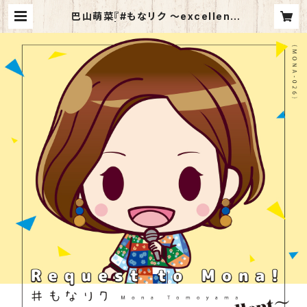
巴山萌菜『#もなリク ～excellent
～』CD | 巴山萌菜 WEBショップ