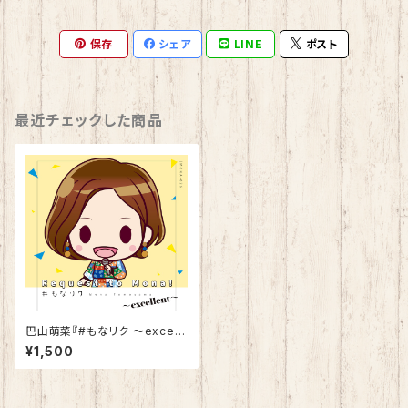
保存
シェア
LINE
ポスト
最近チェックした商品
巴山萌菜『#もなリク ～excell
ent～』CD
¥1,500