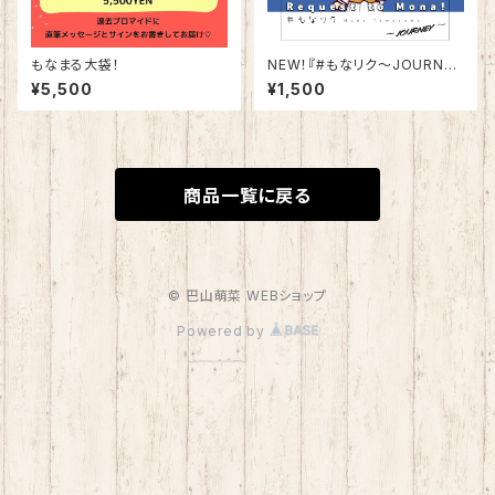
もなまる大袋！
NEW！『#もなリク〜JOURNE
Y〜』CDR
¥5,500
¥1,500
商品一覧に戻る
© 巴山萌菜 WEBショップ
Powered by