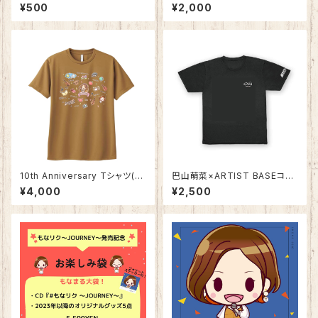
nniversary〜
ted by SOUTH OF HEAVEN
¥500
¥2,000
10th Anniversary Tシャツ(LL
巴山萌菜×ARTIST BASEコラ
のみ)
ボレーション「“もな&くる” Tシ
¥4,000
¥2,500
ャツ」