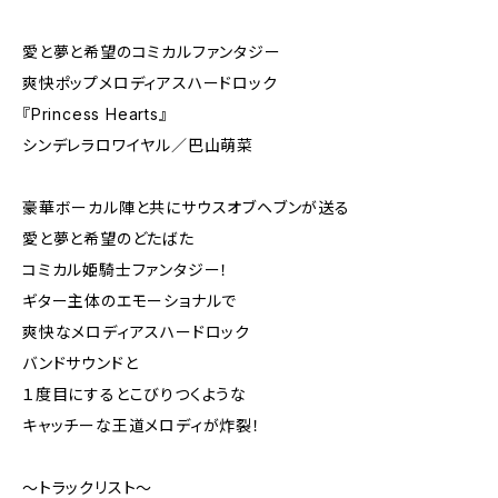
愛と夢と希望のコミカルファンタジー
爽快ポップメロディアスハードロック
『Princess Hearts』
シンデレラロワイヤル／巴山萌菜
豪華ボーカル陣と共にサウスオブヘブンが送る
愛と夢と希望のどたばた
コミカル姫騎士ファンタジー！
ギター主体のエモーショナルで
爽快なメロディアスハードロック
バンドサウンドと
１度目にするとこびりつくような
キャッチーな王道メロディが炸裂！
〜トラックリスト〜