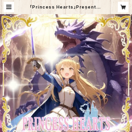
｢Princess Hearts」Presented
by SOUTH OF HEAVEN | 巴山萌
菜 WEBショップ