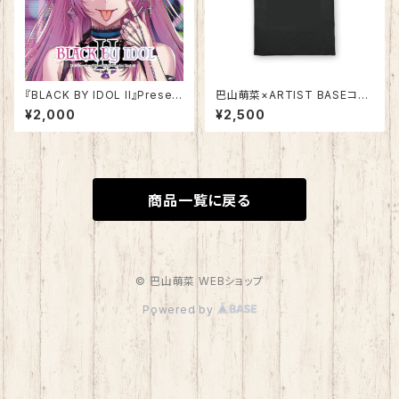
『BLACK BY IDOL II』Present
巴山萌菜×ARTIST BASEコラ
ed by SOUTH OF HEAVEN
ボレーション「“もな&くる” Tシ
¥2,000
¥2,500
ャツ」
商品一覧に戻る
© 巴山萌菜 WEBショップ
Powered by