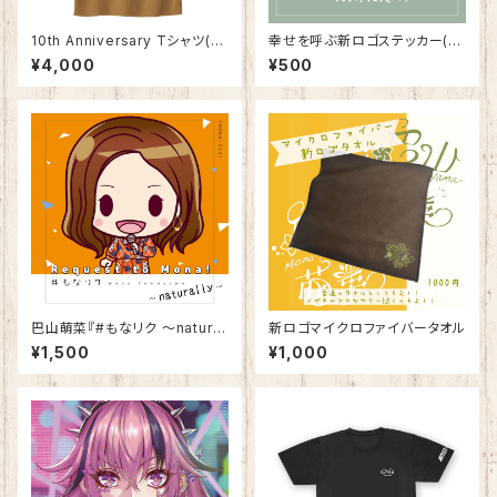
10th Anniversary Tシャツ(LL
幸せを呼ぶ新ロゴステッカー(2
のみ)
枚入)
¥4,000
¥500
巴山萌菜『#もなリク ～natural
新ロゴマイクロファイバータオル
ly～』CD
¥1,500
¥1,000