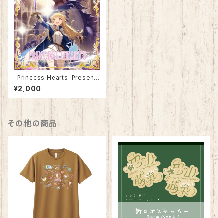
｢Princess Hearts」Present
ed by SOUTH OF HEAVEN
¥2,000
その他の商品